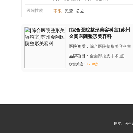
医院性质
不限
民营
公立
[综合医院整形美容科室]苏州
金阊医院整形美容科
医院资质：
综合医院整形美容科室
品牌项目：
全面部拉皮手术,点痣,
胎记,雀斑,种植牙,冷光牙齿美白,
欣赏关注：
1708次
复合激光祛斑美肤
网友、医生