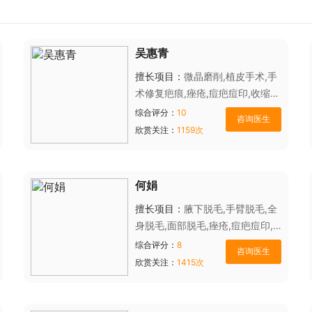
吴惠青
擅长项目：
微晶磨削,植皮手术,手
术修复疤痕,痤疮,痘疤痘印,收缩毛
孔,彩光嫩肤,白瓷娃娃,光子嫩肤,
综合评分：
10
水光针,胎记,雀斑,太田痣,血管瘤,
欣赏关注：
1159次
红血丝,老年斑
何娟
擅长项目：
腋下脱毛,手臂脱毛,全
身脱毛,面部脱毛,痤疮,痘疤痘印,
彩光嫩肤,黑脸娃娃,白瓷娃娃,光子
综合评分：
8
嫩肤,胎记,雀斑,蝴蝶斑,黑毛痣,血
欣赏关注：
1415次
管瘤,红血丝,老年斑,咖啡斑