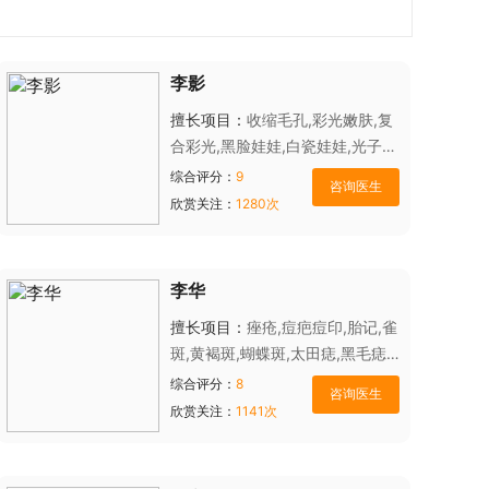
李影
擅长项目：
收缩毛孔,彩光嫩肤,复
合彩光,黑脸娃娃,白瓷娃娃,光子嫩
肤,雀斑,黄褐斑,蝴蝶斑,太田痣,黑
综合评分：
9
毛痣,汗管瘤,血管瘤,红血丝,老年
欣赏关注：
1280次
斑,咖啡斑,褐青色痣,鲜红斑痣,热
玛吉,塑美极,E光除皱,电波拉皮,王
者风范,超音刀拉皮
李华
擅长项目：
痤疮,痘疤痘印,胎记,雀
斑,黄褐斑,蝴蝶斑,太田痣,黑毛痣,
汗管瘤,血管瘤,红血丝,老年斑,咖
综合评分：
8
啡斑,褐青色痣,鲜红斑痣
欣赏关注：
1141次