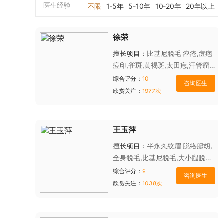
医生经验
不限
1-5年
5-10年
10-20年
20年以上
徐荣
擅长项目：
比基尼脱毛,痤疮,痘疤
痘印,雀斑,黄褐斑,太田痣,汗管瘤,
血管瘤,老年斑,褐青色痣,瑞蓝除
综合评分：
10
皱,伊婉除皱,海薇除皱,自体脂肪除
欣赏关注：
1977次
皱,宝尼达除皱,爱贝芙除皱,双美胶
原蛋白除皱,保妥适（Botox）除
皱,法思丽除皱,娇兰,阴道紧缩
王玉萍
擅长项目：
半永久纹眉,脱络腮胡,
全身脱毛,比基尼脱毛,大小腿脱毛,
激光祛疤,雀斑,黄褐斑,蝴蝶斑,太
综合评分：
9
田痣,衡力肉毒素,瑞蓝,乔雅登
欣赏关注：
1038次