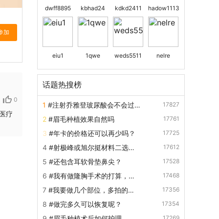
dwff8895
kbhad24
kdkd2411
hadow1113
eiu1
1qwe
weds5511
nelre
话题热搜榜
0
1
#注射乔雅登玻尿酸会不会过
17827
医疗
敏？
2
#眉毛种植效果自然吗
17761
3
#年卡的价格还可以再少吗？
17725
4
#射极峰或旭尔挺材料二选一
17612
吗？
5
#还包含耳软骨垫鼻尖？
17528
6
#我有做隆胸手术的打算，但
17468
是又怕做隆胸以后僵硬不自然，
7
#我要做几个部位，多拍的话
17356
请问假体隆胸手感会很硬吗？
有优惠吗？
8
#做完多久可以恢复呢？
17354
9
#眉毛种植术后如何护理
17269