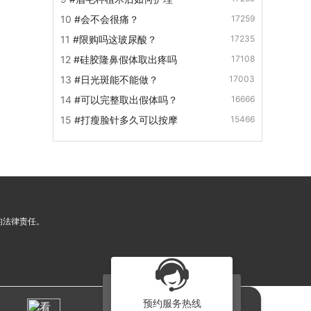
10
#会不会很痛？
17259
11
#限购吗这玻尿酸？
17235
12
#硅胶隆鼻假体取出疼吗
17108
13
#日光斑能不能做？
17003
14
#可以完整取出假体吗？
16666
15
#打瘦脸针多久可以按摩
15466
的法律责任。
预约服务热线