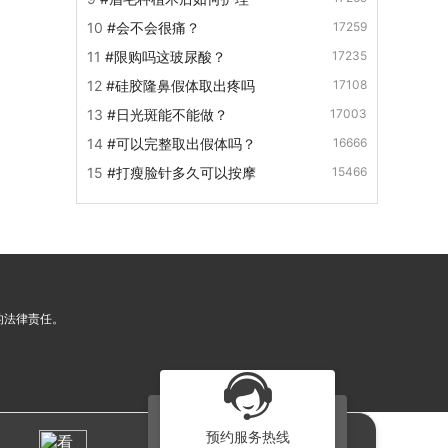
生的副作用有哪些？
10
#会不会很痛？
17259
11
#限购吗这玻尿酸？
17235
12
#硅胶隆鼻假体取出疼吗
17108
13
#日光斑能不能做？
17003
14
#可以完整取出假体吗？
16666
15
#打瘦脸针多久可以按摩
15466
的法律责任。
预约服务热线