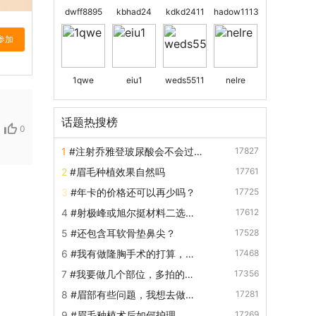
dwff8895
kbhad24
kdkd2411
hadow1113
1qwe
eiu1
weds5511
nelre
话题热搜榜
0
1
#注射乔雅登玻尿酸会不会过
17827
敏？
2
#眉毛种植效果自然吗
17761
3
#年卡的价格还可以再少吗？
17725
4
#射极峰或旭尔挺材料二选一
17612
吗？
5
#还包含耳软骨垫鼻尖？
17528
6
#我有做隆胸手术的打算，但
17468
是又怕做隆胸以后僵硬不自然，
7
#我要做几个部位，多拍的话
17356
请问假体隆胸手感会很硬吗？
有优惠吗？
8
#眉部有些问题，我想去做提
17281
眉手术，请问做提眉手术的会产
9
#眉毛种植术后如何护理
17269