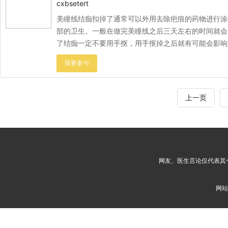
cxbsetert
美瞳线结痂扣掉了通常可以外用去除疤痕的药物进行涂
部的卫生。一般在做完美瞳线之后三天左右的时间就会
了结痂一定不要用手抠，用手抠掉之后就有可能会影响
做...
上一页
网友、医生言论仅代表其
网站