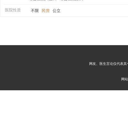
医院性质
不限
民营
公立
网友、医生言论仅代表其
网站